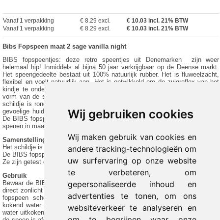
Vanaf 1 verpakking
€ 8.29 excl.
€
10.03
incl. 21% BTW
Vanaf 1 verpakking
€ 8.29 excl.
€ 10.03 incl. 21% BTW
Bibs Fopspeen maat 2 sage vanilla night
BIBS fopspeentjes: deze retro speentjes uit Denemarken zijn weer
helemaal hip! Inmiddels al bijna 50 jaar verkrijgbaar op de Deense markt.
Het speengedeelte bestaat uit 100% natuurlijk rubber. Het is fluweelzacht,
flexibel en voelt natuurlijk aan. Het is ontwikkeld om de zuigreflex van het
kindje te ondersteunen en de vorm bootst de vorm van de borst na. De
vorm van de speen is rond, dit noemen ze ook wel de kersvorm. Ook het
schildje is rond, maar buigt weg van het gezicht. Hierdoor bereikt lucht de
Wij gebruiken cookies
gevoelige huid rondom de mond en vermindert hierdoor eventuele irritatie.
De BIBS fopspeen is 100% BPA en PVC vrij. Deze verpakking bevat twee
spenen in maat 2 (6-18 Maanden)
Wij maken gebruik van cookies en
Samenstelling
Het schildje is gemaakt van polypropyleen.
andere tracking-technologieën om
De BIBS fopspeen is 100% BPA en PVC vrij.
uw surfervaring op onze website
Ze zijn getest en geschikt bevonden voor de Europese Regels.
te verbeteren, om
Gebruik
Bewaar de BIBS speen droog en schoon. Plaats de BIBS fopspeen niet in
gepersonaliseerde inhoud en
direct zonlicht of warmte. Hierdoor wordt het rubber zacht. Je kan de BIBS
advertenties te tonen, om ons
fopspeen schoonmaken door hem voor gebruik te steriliseren door er
kokend water over te gieten. Voor het eerste gebruik 5 minuten in kokend
websiteverkeer te analyseren en
water uitkoken. Druk voor gebruik het eventuele water uit het speentje zodra
om te begrijpen waar onze
de speen is afgekoeld. Geadviseerd wordt om een fopspeen elke 4-6 weken