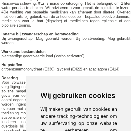
Risicowaarschuwing: #Er is risico op uitdroging. Het is belangrijk om 2 liter
water per dag te drinken. Wij adviseren u voor gebruik de bijsluiter te lezen.
#De werking van bepaalde medicijnen kan afnemen door diarree. Overleg
met een arts bij gebruik van de anticonceptiepil, bepaalde bloedverdunners,
medicijnen voor je hart (digoxine) of medicijnen tegen epilepsie of een
bipolaire stoornis.
Inname bij zwangerschap en borstvoeding
Bij zwangerschap: Mag gebruikt worden Bij borstvoeding: Mag gebruikt
worden
Werkzame bestanddelen
plantaardige geactiveerde kool (‘carbo activatus’).
Hulpstoffen
citroenzuurmonohydraat (E330), glycerol (E422) en acaciagom (E414)
Dosering
Voor volwassenen en kinderen vanaf 12 jaar: In het geval van acute
vergiftiging en overdosis moet de inhoud van 1 tot 2 flacons Norit Carbomix
zo snel mogelijk worden toegediend (= 50-100 g geactiveerde kool). In het
Wij gebruiken cookies
geval van een ernstige vergiftiging moet, na de eerste toediening, een
aantal dagen achtereen een dosis van 20 g Norit Carbomix elke 4 tot 6 uur
worden ingenomen of worden toegediend (20 g geactiveerde kool komt
Wij maken gebruik van cookies en
overeen met circa 160 ml van de suspensie). In het geval van herhaalde
toediening moet de flacon voor gebruik weer krachtig worden geschud. De
andere tracking-technologieën om
suspensie moet oraal (via de mond) worden ingenomen of toegediend. Voor
kinderen tussen 4 en 12 jaar: In het geval van acute vergiftiging en
uw surfervaring op onze website
overdosis bij kinderen onder de 12 jaar moet een ½ flacon oraal worden
te verbeteren, om
toegediend. Voor kinderen jonger dan 4 jaar: Bij kinderen jonger dan 4 jaar