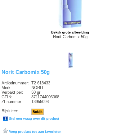
Bekijk grote afbeelding
Norit Carbomix 50g
Norit Carbomix 50g
Artikelnummer:
T2 618433
Merk:
NORIT
Verpakt per:
50 gr
GTIN:
8711744006068
ZI-nummer:
13955098
Bijsluiter:
Bekijk
Stel een vraag over dit product
Voeg product toe aan favorieten