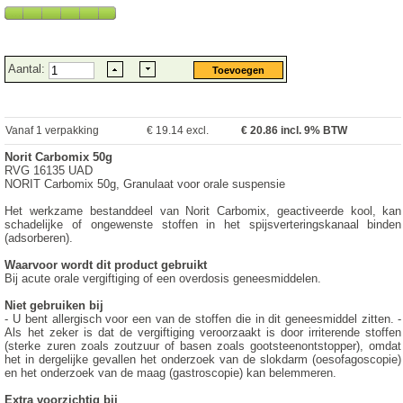
Aantal:
Vanaf 1 verpakking
€ 19.14 excl.
€
20.86
incl. 9% BTW
Norit Carbomix 50g
RVG 16135 UAD
NORIT Carbomix 50g, Granulaat voor orale suspensie
Het werkzame bestanddeel van Norit Carbomix, geactiveerde kool, kan
schadelijke of ongewenste stoffen in het spijsverteringskanaal binden
(adsorberen).
Waarvoor wordt dit product gebruikt
Bij acute orale vergiftiging of een overdosis geneesmiddelen.
Niet gebruiken bij
- U bent allergisch voor een van de stoffen die in dit geneesmiddel zitten. -
Als het zeker is dat de vergiftiging veroorzaakt is door irriterende stoffen
(sterke zuren zoals zoutzuur of basen zoals gootsteenontstopper), omdat
het in dergelijke gevallen het onderzoek van de slokdarm (oesofagoscopie)
en het onderzoek van de maag (gastroscopie) kan belemmeren.
Extra voorzichtig bij