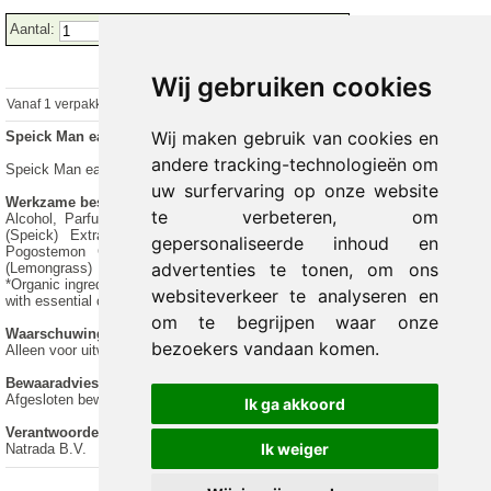
Aantal:
Wij gebruiken cookies
Vanaf 1 verpakking
€ 18.29 excl.
€
22.13
incl. 21% BTW
Wij maken gebruik van cookies en
Speick Man eau de toilette
andere tracking-technologieën om
Speick Man eau de toilette
uw surfervaring op onze website
Werkzame bestanddelen
te verbeteren, om
Alcohol, Parfum (Fragrance)**, Aqua (Water), Limonene, Valeriana Celtica
(Speick) Extract*, Citrus Aurantium Amara (Bitter Orange) Peel Oil,
gepersonaliseerde inhoud en
Pogostemon Cablin (Patchouli) Leaf Oil, Cymbopogon Schoenanthus
advertenties te tonen, om ons
(Lemongrass) Oil, Citral, Citronellol, Coumarin, Eugenol, Geraniol, Linalool.
*Organic ingredient from biologically regulated wild harvesting **Combination
websiteverkeer te analyseren en
with essential oils
om te begrijpen waar onze
Waarschuwingen
bezoekers vandaan komen.
Alleen voor uitwendig gebruik.
Bewaaradvies
Afgesloten bewaren, buiten bereik van kinderen.
Ik ga akkoord
Verantwoordelijk voor het in de handel brengen
Ik weiger
Natrada B.V.