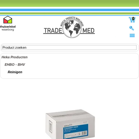
0
Heka Producten
EHBO - BHV
Reinigen