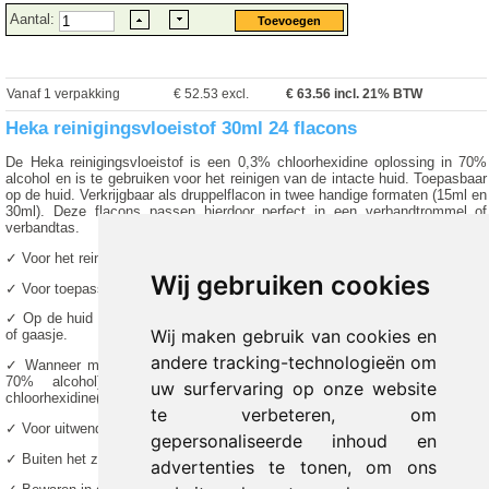
Aantal:
Vanaf 1 verpakking
€ 52.53 excl.
€
63.56
incl. 21% BTW
Heka reinigingsvloeistof 30ml 24 flacons
De Heka reinigingsvloeistof is een 0,3% chloorhexidine oplossing in 70%
alcohol en is te gebruiken voor het reinigen van de intacte huid. Toepasbaar
op de huid. Verkrijgbaar als druppelflacon in twee handige formaten (15ml en
30ml). Deze flacons passen hierdoor perfect in een verbandtrommel of
verbandtas.
✓ Voor het reinigen van de intacte huid.
Wij gebruiken cookies
✓ Voor toepassing op de huid.
✓ Op de huid aanbrengen met een in Heka Cleansing Liquid gedrenkt watje
Wij maken gebruik van cookies en
of gaasje.
andere tracking-technologieën om
✓ Wanneer mag Heka Cleansing Liquid (0,3% chloorhexidine oplossing in
70% alcohol) niet gebruikt worden? Bij overgevoeligheid voor
uw surfervaring op onze website
chloorhexidine(digluconaat) of andere bestandsdelen van het product.
te verbeteren, om
✓ Voor uitwendig gebruik.
gepersonaliseerde inhoud en
✓ Buiten het zicht en bereik van kinderen houden.
advertenties te tonen, om ons