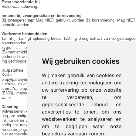
Extra voorzichtig bij
Risicowaarschuwing:
Inname bij zwangerschap en borstvoeding
Bij zwangerschap: Mag NIET gebruikt worden Bij borstvoeding: Mag NIET
gebruikt worden
Werkzame bestanddelen
15 ml (= 16,7 g) oplossing bevat: 120 mg droog extract van de gedroogde
bovengrondse delen van de bloeiende Thymus vulgaris L. en/of Thymus
zygis L., overeenkomend met 840-1560 mg gedroogd tijmkruid.
(Extractiemiddel: water). 830 mg vloeibaar extract van de gepelde,
gedroogde wortel van de Althaea officinalis L., overeenkomend met 59-69
Wij gebruiken cookies
mg gedroogde heemstwortel. (Extractiemiddel: water).
Hulpstoffen
Wij maken gebruik van cookies en
Xylitol (E967), methylparahydroxybenzoaat (E218),
propylparahydroxybenzoaat (E216), frambozensapconcentraat (bevat
andere tracking-technologieën om
sucrose, glucose en fructose), frambozenaroma (synthetische en natuurlijke
aroma"s, propyleenglycol (E1520)), xanthaangom, citroenzuurmonohydraat
uw surfervaring op onze website
(E330), maltodextrine, Arabische gom (gummi arabicum E414), gezuiverd
te verbeteren, om
water
gepersonaliseerde inhoud en
Dosering
advertenties te tonen, om ons
Volwassenen en jongeren vanaf 12 jaar: 15 ml iedere 3 tot 4 uur, 4 keer per
dag, zo nodig tot maximaal 6 keer per dag; maximale dosis per dag is 90
websiteverkeer te analyseren en
ml. Kinderen van 6 tot 12 jaar: 7,5 ml iedere 3 tot 4 uur, 4 keer per dag, zo
nodig tot maximaal 6 keer per dag; maximale dosis per dag is 45 ml.
om te begrijpen waar onze
Kinderen jonger dan 6 jaar: Het gebruik bij kinderen jonger dan 6 jaar wordt
bezoekers vandaan komen.
niet aanbevolen