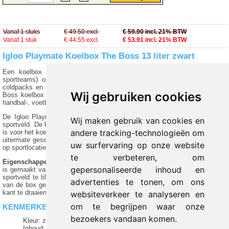
Vanaf 1 stuks
€ 49.50 excl.
€ 59.90 incl. 21% BTW
Vanaf 1 stuk
€ 44.55 excl.
€
53.91
incl. 21% BTW
Igloo Playmate Koelbox The Boss 13 liter zwart
Een koelbox is geschikt voor sportverzorgers of fysiotherapeuten (van
sportteams) op het sportveld. In de deze koelbox kunnen onder andere
coldpacks en sportdrankjes koel bewaard worden. De Igloo Playmate The
Wij gebruiken cookies
Boss koelbox is door de inhoud van 13 liter geschikt voor verzorgers van
handbal-, voetbal-, volleybal- en andere sportteams.
De Igloo Playmate Elite koelbox is geschikt om mee te nemen naar het
Wij maken gebruik van cookies en
sportveld. De koelbox heeft een volume van 13 liter waardoor de box handig
andere tracking-technologieën om
is voor het koelen van meerdere coldpacks voor sportteams. Een koelbox is
uitermate geschikt voor het koelen van deze packs of andere hulpmiddelen
uw surfervaring op onze website
op sportlocaties, waar niet altijd een koelkast aanwezig is.
te verbeteren, om
Eigenschappen en functies van de koelbox:
De Igloo Playmate koelbox
gepersonaliseerde inhoud en
is gemaakt van het lichte Polyethyleen, zodat de box gemakkelijk naar het
sportveld te tillen is. De drukknop in de deksel zorgt ervoor dat de deksel
advertenties te tonen, om ons
van de box gemakkelijk te openen is, door de deksel naar de desgewenste
kant te draaien.
websiteverkeer te analyseren en
om te begrijpen waar onze
KENMERKEN KOELBOX
bezoekers vandaan komen.
Kleur: zwart / grijs
Inhoud: 13 liter