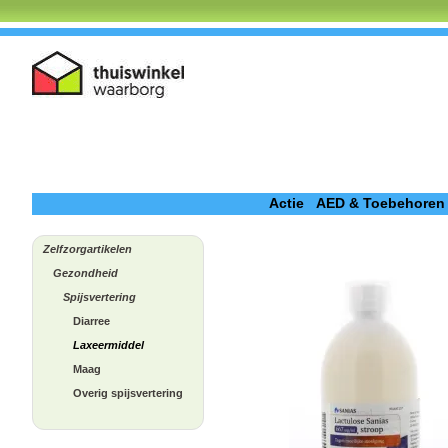
Actie
AED & Toebehoren
Zelfzorgartikelen
Gezondheid
Spijsvertering
Diarree
Laxeermiddel
Maag
Overig spijsvertering