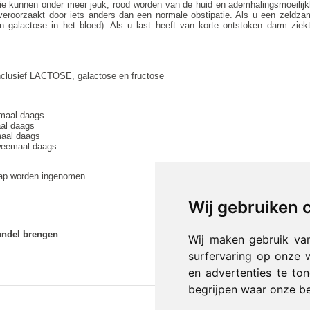
 kunnen onder meer jeuk, rood worden van de huid en ademhalingsmoeilijkhed
eroorzaakt door iets anders dan een normale obstipatie. Als u een zeldza
 galactose in het bloed). Als u last heeft van korte ontstoken darm ziek
inclusief LACTOSE, galactose en fructose
emaal daags
aal daags
maal daags
tweemaal daags
nsap worden ingenomen.
Wij gebruiken 
andel brengen
Wij maken gebruik va
surfervaring op onze 
en advertenties te to
begrijpen waar onze b