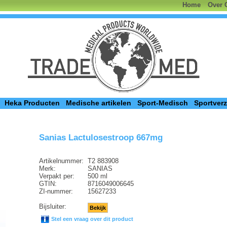
Home
Over 
Heka Producten
Medische artikelen
Sport-Medisch
Sportver
Sanias Lactulosestroop 667mg
Artikelnummer:
T2 883908
Merk:
SANIAS
Verpakt per:
500 ml
GTIN:
8716049006645
ZI-nummer:
15627233
Bijsluiter:
Bekijk
Stel een vraag over dit product