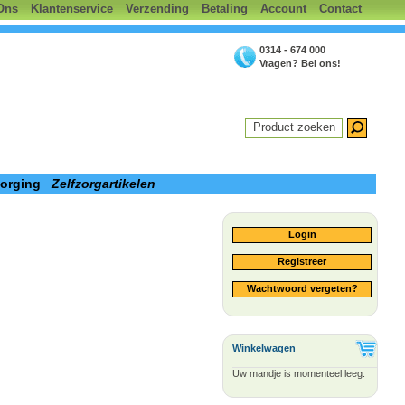
Ons
Klantenservice
Verzending
Betaling
Account
Contact
0314 - 674 000
Vragen? Bel ons!
Product zoeken
zorging
Zelfzorgartikelen
Login
Registreer
Wachtwoord vergeten?
Winkelwagen
Uw mandje is momenteel leeg.