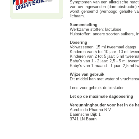
Symptomen van een allergische reactie
van uw ingewanden (darmobstructie) v
wordt genoemd (verhoogd gehalte van
lichaam.
Samenstelling
Werkzame stoffen: lactulose
Hulpstoffen: andere soorten suikers, 
Dosering
Volwassenen: 15 ml tweemaal daags
Kinderen van 5 tot 10 jaar: 10 ml twe
Kinderen van 2 tot 5 jaar: 5 ml tweem
Baby’s van 1 - 2 jaar: 2,5 - 5 ml twee
Baby’s van 1 maand - 1 jaar: 2,5 ml 
Wijze van gebruik
Dit middel kan met water of vruchte
Lees voor gebruik de bijsluiter.
Let op de maximale dagdosering
Vergunninghouder voor het in de h
Aurobindo Pharma B.V.
Baarnsche Dijk 1
3741 LN Baarn