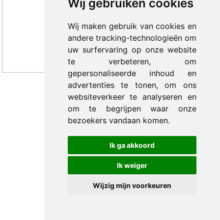
Wij gebruiken cookies
Wij maken gebruik van cookies en
andere tracking-technologieën om
uw surfervaring op onze website
te verbeteren, om
gepersonaliseerde inhoud en
advertenties te tonen, om ons
websiteverkeer te analyseren en
© 2012-2026 Trade Med B.V. -
by Selious B.V.
om te begrijpen waar onze
bezoekers vandaan komen.
Ik ga akkoord
Ik weiger
Wijzig mijn voorkeuren