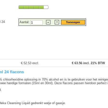
l 24
Aantal:
€ 52.53 excl.
€
63.56
incl. 21% BTW
ml 24 flacons
% chloorhexidine oplossing in 70% alcohol en is te gebruiken voor het reinig
in twee handige formaten (15ml en 30ml). Deze flacons passen hierdoor perfect
d.
eka Cleansing Liquid gedrenkt watje of gaasje.