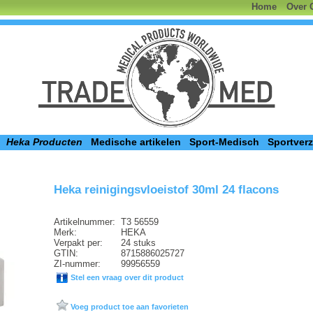
Home
Over 
Heka Producten
Medische artikelen
Sport-Medisch
Sportver
Heka reinigingsvloeistof 30ml 24 flacons
Artikelnummer:
T3 56559
Merk:
HEKA
Verpakt per:
24 stuks
GTIN:
8715886025727
ZI-nummer:
99956559
Stel een vraag over dit product
Voeg product toe aan favorieten