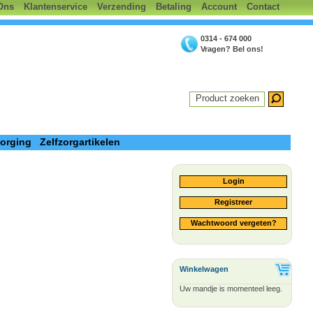
Ons
Klantenservice
Verzending
Betaling
Account
Contact
0314 - 674 000
Vragen? Bel ons!
Product zoeken
zorging
Zelfzorgartikelen
Login
Registreer
Wachtwoord vergeten?
Winkelwagen
Uw mandje is momenteel leeg.