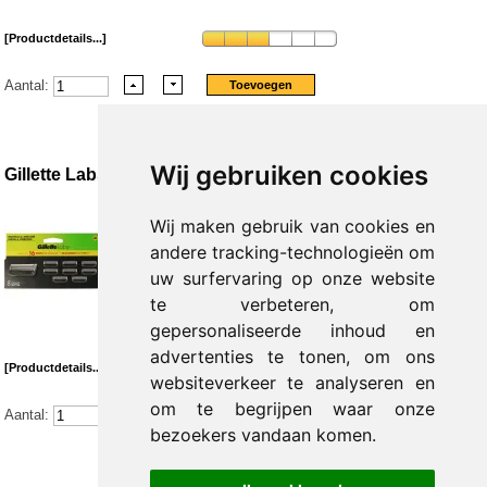
[Productdetails...]
Aantal:
Wij gebruiken cookies
Gillette Labs blades
Gillette Labs blades Verpakt per 8 stuks
Wij maken gebruik van cookies en
andere tracking-technologieën om
Prijs per verpakking:
€ 41.56 excl.,
€ 50.29 incl. 21% BTW
uw surfervaring op onze website
te verbeteren, om
Prijs per verpakking:
€ 41.56 excl.,
€ 50.29 incl. 21% BTW
gepersonaliseerde inhoud en
advertenties te tonen, om ons
[Productdetails...]
websiteverkeer te analyseren en
om te begrijpen waar onze
Aantal:
bezoekers vandaan komen.