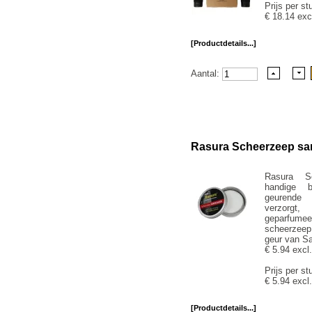
Prijs per st
€ 18.14 exc
[Productdetails...]
Aantal:
Rasura Scheerzeep san
Rasura S
handige b
geurende
verzorgt,
geparfumeer
scheerzee
geur van Sa
€ 5.94 excl
Prijs per st
€ 5.94 excl
[Productdetails...]