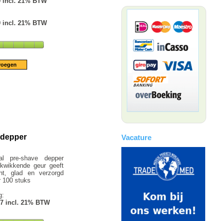
9 incl. 21% BTW
9 incl. 21% BTW
 depper
Vacature
al pre-shave depper
kwikkende geur geeft
t, glad en verzorgd
r 100 stuks
g:
17 incl. 21% BTW