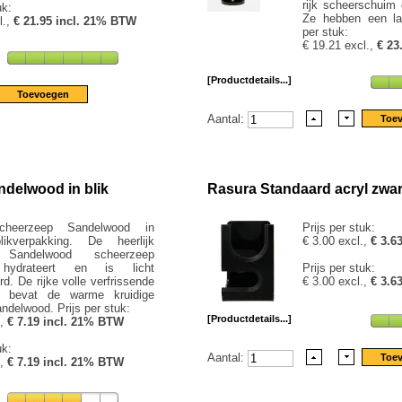
rijk scheerschuim 
uk:
Ze hebben een lan
l.,
€ 21.95 incl. 21% BTW
per stuk:
€ 19.21 excl.,
€ 23
[Productdetails...]
Aantal:
delwood in blik
Rasura Standaard acryl zwar
cheerzeep Sandelwood in
Prijs per stuk:
likverpakking. De heerlijk
€ 3.00 excl.,
€ 3.6
 Sandelwood scheerzeep
 hydrateert en is licht
Prijs per stuk:
d. De rijke volle verfrissende
€ 3.00 excl.,
€ 3.6
p bevat de warme kruidige
ndelwood. Prijs per stuk:
[Productdetails...]
.,
€ 7.19 incl. 21% BTW
uk:
Aantal:
.,
€ 7.19 incl. 21% BTW