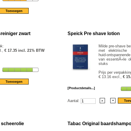
reiniger zwart
Speick Pre shave lotion
uk:
Milde pre-shave be
l.,
€ 17.35 incl. 21% BTW
met elektrische 
huid-ontspannende
van essentiÃ«le o
stuks
Prijs per verpakkin
€ 13.16 excl.,
€ 15
[Productdetails...]
Aantal:
 scheerolie
Tabac Original baardshamp