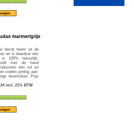
udas marmer/grijs
s bevat haren uit de
as en is daardoor iets
is 100% natuurlijk,
ordt met de hand
roduceren een vol en
en voelen prettig aan.
ge levensduur. Prijs
.24 incl. 21% BTW