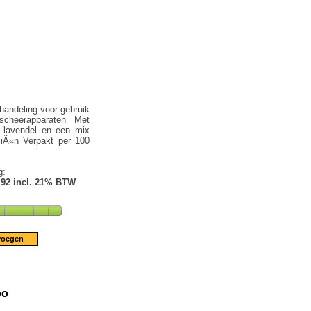
handeling voor gebruik
scheerapparaten Met
 lavendel en een mix
liÃ«n Verpakt per 100
g:
.92 incl. 21% BTW
oo