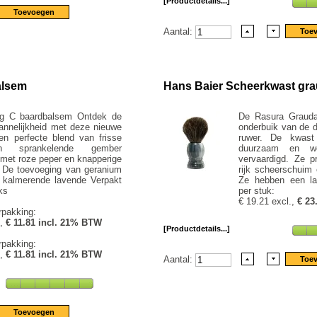
[Productdetails...]
Aantal:
balsem
Hans Baier Scheerkwast gra
ing C baardbalsem Ontdek de
De Rasura Grauda
nnelijkheid met deze nieuwe
onderbuik van de d
en perfecte blend van frisse
ruwer. De kwast 
n sprankelende gember
duurzaam en w
met roze peper en knapperige
vervaardigd. Ze p
. De toevoeging van geranium
rijk scheerschuim 
 kalmerende lavende Verpakt
Ze hebben een lan
ks
per stuk:
€ 19.21 excl.,
€ 23
rpakking:
.,
€ 11.81 incl. 21% BTW
[Productdetails...]
rpakking:
.,
€ 11.81 incl. 21% BTW
Aantal: