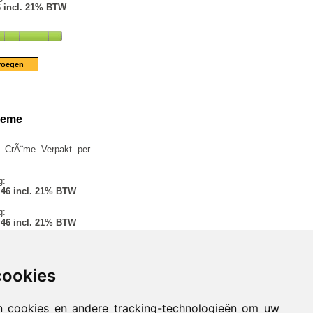
6 incl. 21% BTW
reme
 CrÃ¨me Verpakt per
g:
.46 incl. 21% BTW
g:
.46 incl. 21% BTW
cookies
n cookies en andere tracking-technologieën om uw