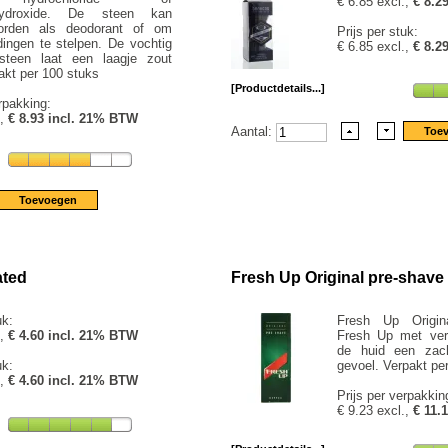
€ 6.85 excl.,
€ 8.2
hydroxide. De steen kan
worden als deodorant of om
Prijs per stuk:
dingen te stelpen. De vochtig
€ 6.85 excl.,
€ 8.2
steen laat een laagje zout
akt per 100 stuks
[Productdetails...]
rpakking:
.,
€ 8.93 incl. 21% BTW
Aantal:
ated
Fresh Up Original pre-shave
uk:
Fresh Up Origin
.,
€ 4.60 incl. 21% BTW
Fresh Up met ver
de huid een zach
uk:
gevoel. Verpakt pe
.,
€ 4.60 incl. 21% BTW
Prijs per verpakkin
€ 9.23 excl.,
€ 11.