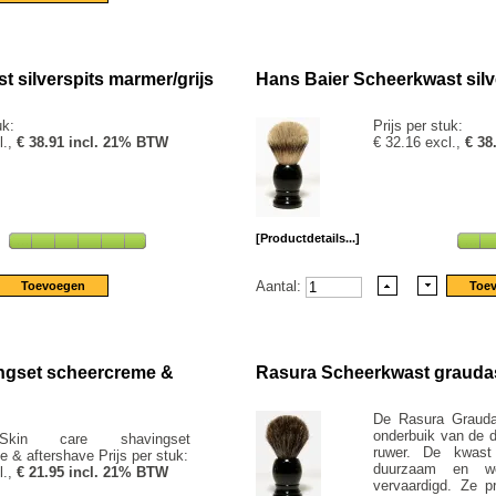
 silverspits marmer/grijs
Hans Baier Scheerkwast silv
uk:
Prijs per stuk:
l.,
€ 38.91 incl. 21% BTW
€ 32.16 excl.,
€ 38
[Productdetails...]
Aantal:
ingset scheercreme &
Rasura Scheerkwast grauda
De Rasura Grauda
onderbuik van de d
Skin care shavingset
ruwer. De kwast 
 & aftershave Prijs per stuk:
duurzaam en w
l.,
€ 21.95 incl. 21% BTW
vervaardigd. Ze p