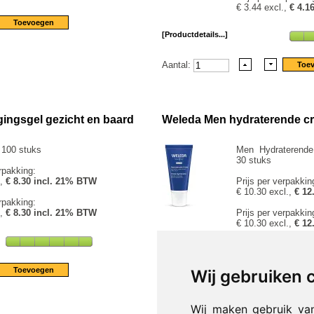
€ 3.44 excl.,
€ 4.1
[Productdetails...]
Aantal:
gingsgel gezicht en baard
Weleda Men hydraterende c
 100 stuks
Men Hydraterende
30 stuks
rpakking:
.,
€ 8.30 incl. 21% BTW
Prijs per verpakkin
€ 10.30 excl.,
€ 12
rpakking:
.,
€ 8.30 incl. 21% BTW
Prijs per verpakkin
€ 10.30 excl.,
€ 12
[Productdetails...]
Wij gebruiken 
Aantal:
Wij maken gebruik va