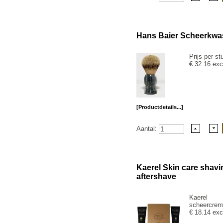
Hans Baier Scheerkwast
Prijs per st
€ 32.16 exc
[Productdetails...]
Aantal:
Kaerel Skin care shav
aftershave
Kaerel 
scheercreme
€ 18.14 exc