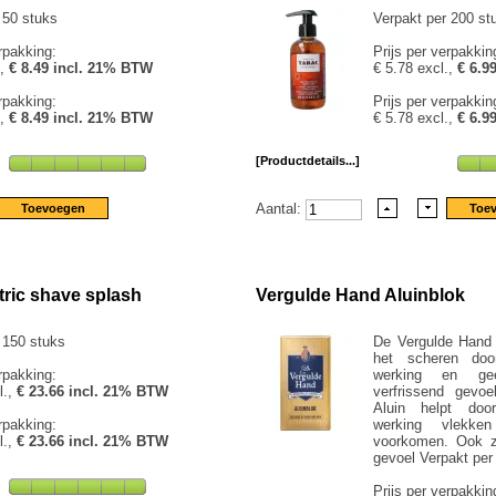
 50 stuks
Verpakt per 200 st
rpakking:
Prijs per verpakkin
.,
€ 8.49 incl. 21% BTW
€ 5.78 excl.,
€ 6.9
rpakking:
Prijs per verpakkin
.,
€ 8.49 incl. 21% BTW
€ 5.78 excl.,
€ 6.9
[Productdetails...]
Aantal:
tric shave splash
Vergulde Hand Aluinblok
 150 stuks
De Vergulde Hand A
het scheren doo
rpakking:
werking en ge
l.,
€ 23.66 incl. 21% BTW
verfrissend gevo
Aluin helpt doo
rpakking:
werking vlekken
l.,
€ 23.66 incl. 21% BTW
voorkomen. Ook z
gevoel Verpakt per
Prijs per verpakkin