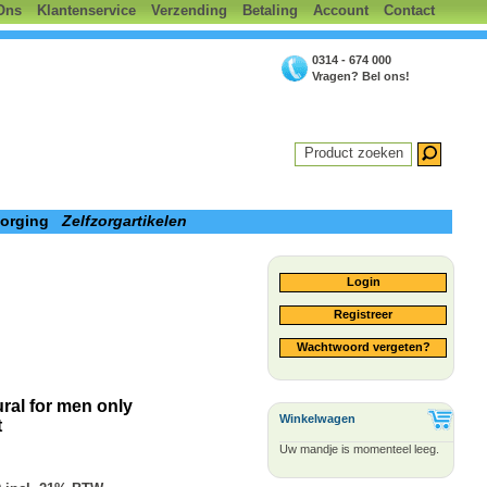
Ons
Klantenservice
Verzending
Betaling
Account
Contact
0314 - 674 000
Vragen? Bel ons!
Product zoeken
zorging
Zelfzorgartikelen
Login
Registreer
Wachtwoord vergeten?
ral for men only
Winkelwagen
t
Uw mandje is momenteel leeg.