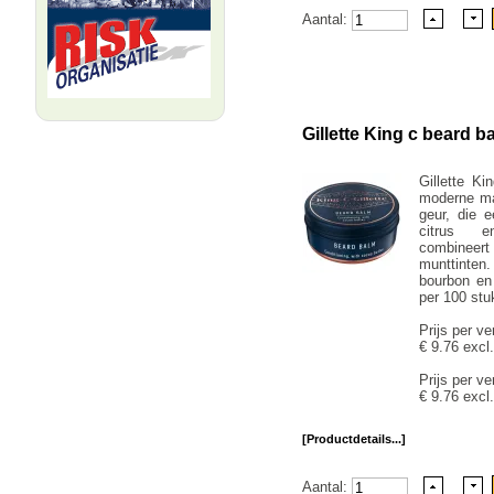
Aantal:
Gillette King c beard 
Gillette K
moderne ma
geur, die e
citrus e
combineert 
munttinten
bourbon en
per 100 stu
Prijs per ve
€ 9.76 excl
Prijs per ve
€ 9.76 excl
[Productdetails...]
Aantal: