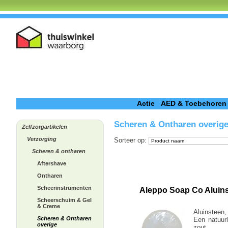
Actie
AED & Toebehoren
Scheren & Ontharen overig
Zelfzorgartikelen
Verzorging
Sorteer op
:
Scheren & ontharen
Aftershave
Ontharen
Scheerinstrumenten
Aleppo Soap Co Aluin
Scheerschuim & Gel
& Creme
Aluinsteen,
Scheren & Ontharen
Een natuur
overige
zout, 