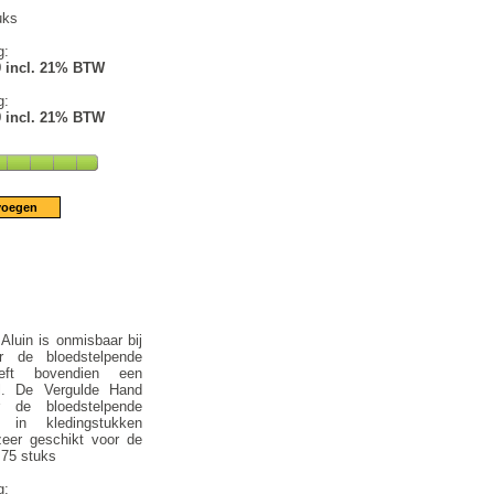
uks
g:
9 incl. 21% BTW
g:
9 incl. 21% BTW
luin is onmisbaar bij
r de bloedstelpende
eft bovendien een
el. De Vergulde Hand
r de bloedstelpende
 in kledingstukken
eer geschikt voor de
 75 stuks
g: