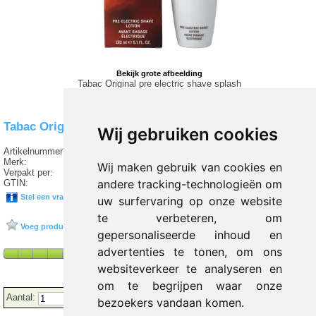
Bekijk grote afbeelding
Tabac Original pre electric shave splash
Tabac Original pre electric shave splash
Wij gebruiken cookies
Artikelnummer:
T2 289366
Merk:
TABAC
Wij maken gebruik van cookies en
Verpakt per:
150 ml
andere tracking-technologieën om
GTIN:
4011700425136
Stel een vraag over dit product
uw surfervaring op onze website
te verbeteren, om
Voeg product toe aan favorieten
gepersonaliseerde inhoud en
advertenties te tonen, om ons
websiteverkeer te analyseren en
om te begrijpen waar onze
Aantal:
bezoekers vandaan komen.