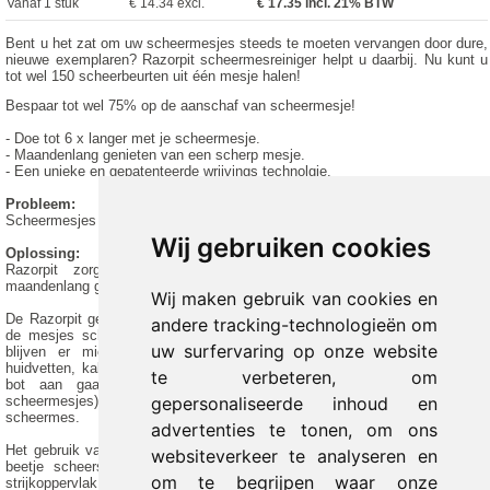
Vanaf 1 stuk
€ 14.34 excl.
€
17.35
incl. 21% BTW
Bent u het zat om uw scheermesjes steeds te moeten vervangen door dure,
nieuwe exemplaren? Razorpit scheermesreiniger helpt u daarbij. Nu kunt u
tot wel 150 scheerbeurten uit één mesje halen!
Bespaar tot wel 75% op de aanschaf van scheermesje!
- Doe tot 6 x langer met je scheermesje.
- Maandenlang genieten van een scherp mesje.
- Een unieke en gepatenteerde wrijvings technolgie.
Probleem:
Scheermesjes zijn duur en snel bot na slechts een paar keer scheren!
Wij gebruiken cookies
Oplossing:
Razorpit zorgt voor schone en scherpe scheermesjes, zodat je
maandenlang geniet van een scherp mesje!
Wij maken gebruik van cookies en
De Razorpit gebruikt een unieke en gepatenteerde wrijving technologie om
andere tracking-technologieën om
de mesjes schoon te maken en scherp te houden. Na elke scheerbeurt
uw surfervaring op onze website
blijven er microscopisch kleine deeltjes achter, zoals huidresten en
huidvetten, kalk en keratine. Dit zorgt ervoor dat de scheermesjes al snel
te verbeteren, om
bot aan gaan voelen. De snede (het scherpe gedeelte van uw
gepersonaliseerde inhoud en
scheermesjes) behoudt voor een zeer lange tijd de scherpte van een nieuw
scheermes.
advertenties te tonen, om ons
Het gebruik van de Razorpit is heel eenvoudig. Breng na het scheren een
websiteverkeer te analyseren en
beetje scheerschuim met de kwast of vanuit de spuitbus aan op het
om te begrijpen waar onze
strijkoppervlak. Hiermee maak je het mogelijk voor je mesje om goed op en