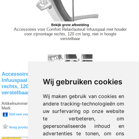
Bekijk grote afbeelding
Accessoires voor Comfort Relaxfauteuil Infuuspaal met houder
voor zijmontage rechts, 120 cm lang, niet in hoogte
verstelbaar
Accessoires voor Comfort Relaxfauteuil
Infuuspaal met houder voor zijmontage
Wij gebruiken cookies
rechts, 120 cm lang, niet in hoogte
verstelbaar
Wij maken gebruik van cookies en
andere tracking-technologieën om
Artikelnummer:
R8 514963
Merk:
SERVOPRAX
uw surfervaring op onze website
Stel een vraag over dit product
te verbeteren, om
gepersonaliseerde inhoud en
Voeg product toe aan favorieten
advertenties te tonen, om ons