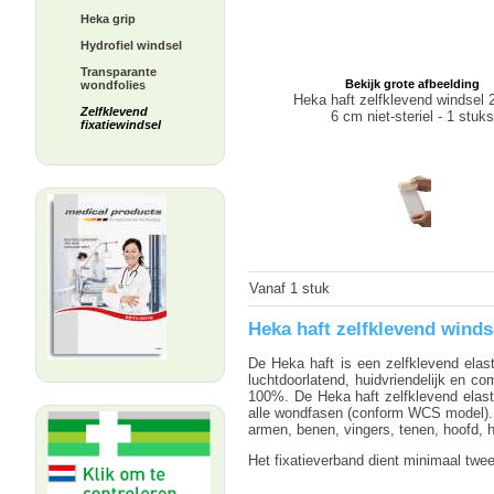
Heka grip
Hydrofiel windsel
Transparante
Bekijk grote afbeelding
wondfolies
Heka haft zelfklevend windsel 
Zelfklevend
6 cm niet-steriel - 1 stuks
fixatiewindsel
Vanaf 1 stuk
Heka haft zelfklevend windse
De Heka haft is een zelfklevend ela
luchtdoorlatend, huidvriendelijk en co
100%. De Heka haft zelfklevend elast
alle wondfasen (conform WCS model). In
armen, benen, vingers, tenen, hoofd, 
Het fixatieverband dient minimaal twee