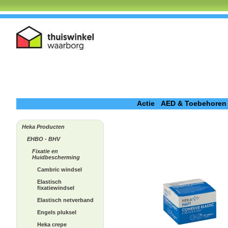
Actie
AED & Toebehoren
Heka Producten
EHBO - BHV
Fixatie en
Huidbescherming
Cambric windsel
Elastisch
fixatiewindsel
Elastisch netverband
Engels pluksel
Heka crepe