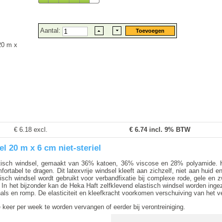
Aantal:
20 m x
€ 6.18 excl.
€
6.74
incl. 9% BTW
l 20 m x 6 cm niet-steriel
stisch windsel, gemaakt van 36% katoen, 36% viscose en 28% polyamide. H
mfortabel te dragen. Dit latexvrije windsel kleeft aan zichzelf, niet aan huid
isch windsel wordt gebruikt voor verbandfixatie bij complexe rode, gele en
 het bijzonder kan de Heka Haft zelfklevend elastisch windsel worden ingezet
hals en romp. De elasticiteit en kleefkracht voorkomen verschuiving van het v
 keer per week te worden vervangen of eerder bij verontreiniging.