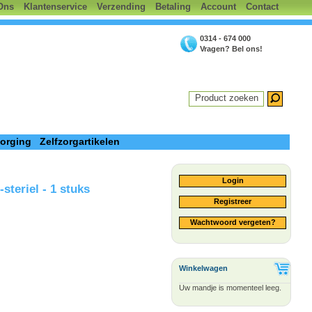
Ons
Klantenservice
Verzending
Betaling
Account
Contact
0314 - 674 000
Vragen? Bel ons!
Product zoeken
zorging
Zelfzorgartikelen
Login
steriel - 1 stuks
Registreer
Wachtwoord vergeten?
Winkelwagen
Uw mandje is momenteel leeg.