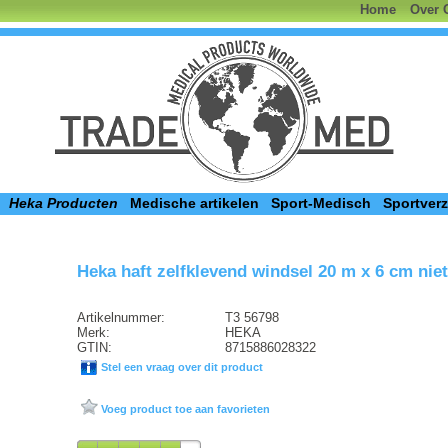
Home
Over 
Heka Producten
Medische artikelen
Sport-Medisch
Sportver
Heka haft zelfklevend windsel 20 m x 6 cm niet-
Artikelnummer:
T3 56798
Merk:
HEKA
GTIN:
8715886028322
Stel een vraag over dit product
Voeg product toe aan favorieten