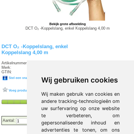
Bekijk grote afbeelding
DCT O₂ -Koppelslang, enkel Koppelslang 4,00 m
DCT O₂ -Koppelslang, enkel
Koppelslang 4,00 m
Artikelnummer:
H7 1175
Merk:
DCT-KATHETER
GTIN:
04052919020620
Wij gebruiken cookies
Stel een vraag over dit product
Voeg product toe aan favorieten
Wij maken gebruik van cookies en
andere tracking-technologieën om
uw surfervaring op onze website
te verbeteren, om
Aantal:
gepersonaliseerde inhoud en
advertenties te tonen, om ons