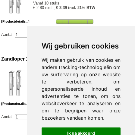
Vanaf 10 stuks:
€ 2.80 excl.,
€ 3.39 incl. 21% BTW
[Productdetails...]
Aantal:
Wij gebruiken cookies
Zandloper 1/4-minutenmeting
Wij maken gebruik van cookies en
andere tracking-technologieën om
1 - 9 stuks:
uw surfervaring op onze website
€ 2.60 excl.,
€ 3.15 incl. 21% BTW
te verbeteren, om
Vanaf 10 stuks:
gepersonaliseerde inhoud en
€ 2.40 excl.,
€ 2.90 incl. 21% BTW
advertenties te tonen, om ons
websiteverkeer te analyseren en
[Productdetails...]
om te begrijpen waar onze
Aantal:
bezoekers vandaan komen.
Ik ga akkoord