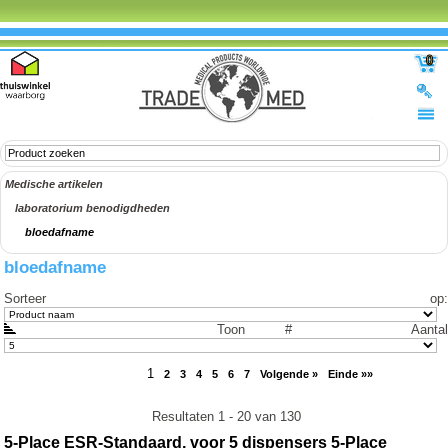
0
Medische artikelen
laboratorium benodigdheden
bloedafname
bloedafname
Sorteer op
:
Toon #
Aantal
1
2
3
4
5
6
7
Volgende »
Einde »»
Resultaten 1 - 20 van 130
5-Place ESR-Standaard, voor 5 dispensers 5-Place