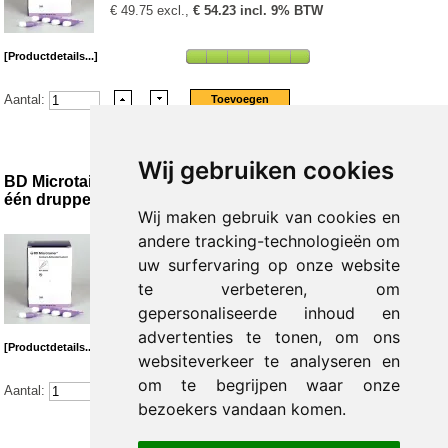
€ 49.75 excl.,
€ 54.23 incl. 9% BTW
[Productdetails...]
Aantal:
Wij gebruiken cookies
BD Microtainer Veiligheidslancetten 30 G x 1,5 mm,
één druppel | paars
Wij maken gebruik van cookies en
andere tracking-technologieën om
1 - 2 stuks:
€ 52.05 excl.,
€ 56.73 incl. 9% BTW
uw surfervaring op onze website
te verbeteren, om
Vanaf 3 stuks:
€ 51.55 excl.,
€ 56.19 incl. 9% BTW
gepersonaliseerde inhoud en
advertenties te tonen, om ons
[Productdetails...]
websiteverkeer te analyseren en
om te begrijpen waar onze
Aantal:
bezoekers vandaan komen.