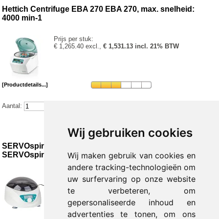
Hettich Centrifuge EBA 270 EBA 270, max. snelheid:
4000 min-1
Prijs per stuk:
€ 1,265.40 excl.,
€ 1,531.13 incl. 21% BTW
[Productdetails...]
Aantal:
Wij gebruiken cookies
SERVOspin Evolve Tafelcentrifuge met hoekrotor
SERVOspin Evolve
Wij maken gebruik van cookies en
andere tracking-technologieën om
1 - 2 stuks:
uw surfervaring op onze website
€ 594.15 excl.,
€ 718.92 incl. 21% BTW
te verbeteren, om
3 - 9 stuks:
gepersonaliseerde inhoud en
€ 583.67 excl.,
€ 706.24 incl. 21% BTW
advertenties te tonen, om ons