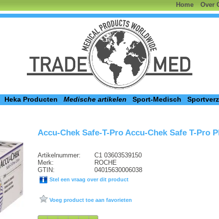
Home
Over 
Heka Producten
Medische artikelen
Sport-Medisch
Sportver
Accu-Chek Safe-T-Pro Accu-Chek Safe T-Pro P
Artikelnummer:
C1 03603539150
Merk:
ROCHE
GTIN:
04015630006038
Stel een vraag over dit product
Voeg product toe aan favorieten