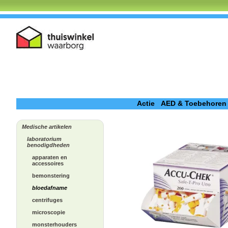
Actie
AED & Toebehoren
Medische artikelen
laboratorium
benodigdheden
apparaten en
accessoires
bemonstering
bloedafname
centrifuges
microscopie
monsterhouders