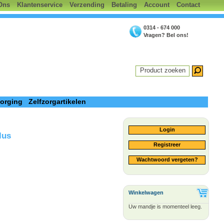
Ons
Klantenservice
Verzending
Betaling
Account
Contact
0314 - 674 000
Vragen? Bel ons!
Product zoeken
zorging
Zelfzorgartikelen
Login
lus
Registreer
Wachtwoord vergeten?
Winkelwagen
Uw mandje is momenteel leeg.