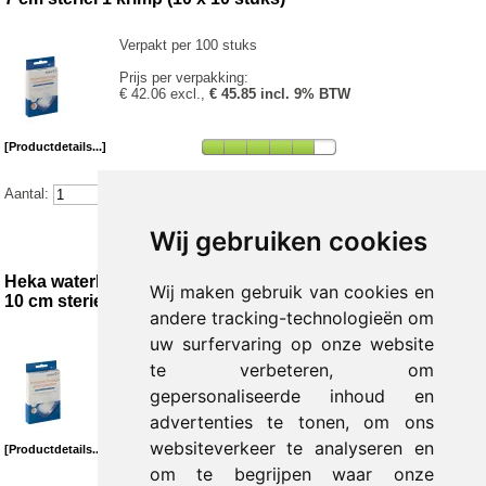
Verpakt per 100 stuks
Prijs per verpakking:
€ 42.06 excl.,
€ 45.85 incl. 9% BTW
[Productdetails...]
Aantal:
Wij gebruiken cookies
Heka waterbestendige eilandpleister transparant 6 x
Wij maken gebruik van cookies en
10 cm steriel 1 krimp (10 x 10 stuks)
andere tracking-technologieën om
uw surfervaring op onze website
Verpakt per 100 stuks
te verbeteren, om
Prijs per verpakking:
gepersonaliseerde inhoud en
€ 58.15 excl.,
€ 63.38 incl. 9% BTW
advertenties te tonen, om ons
websiteverkeer te analyseren en
[Productdetails...]
om te begrijpen waar onze