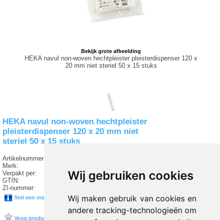
Bekijk grote afbeelding
HEKA navul non-woven hechtpleister pleisterdispenser 120 x
20 mm niet steriel 50 x 15 stuks
HEKA navul non-woven hechtpleister
pleisterdispenser 120 x 20 mm niet
steriel 50 x 15 stuks
Artikelnummer:
T3 52378
Merk:
HEKA
Wij gebruiken cookies
Verpakt per:
50 stuks
GTIN:
8715886024225
ZI-nummer:
99952378
Wij maken gebruik van cookies en
Stel een vraag over dit product
andere tracking-technologieën om
Voeg product toe aan favorieten