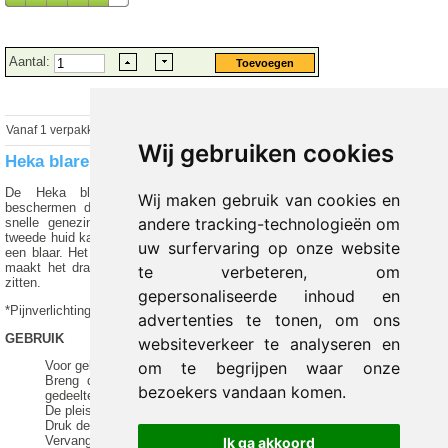
Aantal:
Vanaf 1 verpakkingen
€ 22.28 excl.
€
24.29
incl. 9% BTW
Wij gebruiken cookies
Heka blarenpleisters small 20 x 65 mm
De Heka blarenpleisters bieden directe verlichting*. De pleisters
Wij maken gebruik van cookies en
beschermen de huid tegen vocht, vuil en bacteriën en zorgen voor een
andere tracking-technologieën om
snelle genezing van de blaar. Doordat de blarenpleister werkt als een
tweede huid kan het blaren voorkomen en vermindert het de pijnlijke druk bij
uw surfervaring op onze website
een blaar. Het creëert een optimale omgeving voor herstel van de huid en
maakt het dragen zeer comfortabel. De Heka blarenpleisters blijven goed
te verbeteren, om
zitten.
gepersonaliseerde inhoud en
*Pijnverlichting als gevolg van demping/vermindering van wrijving.
advertenties te tonen, om ons
GEBRUIK
websiteverkeer te analyseren en
om te begrijpen waar onze
Voor gebruik de huid goed reinigen en drogen.
Breng de blarenpleister aan over de blaar zonder het plakkende
bezoekers vandaan komen.
gedeelte van de pleister aan te raken.
De pleister kan blĳven zitten totdat deze vanzelf loslaat.
Druk de randen goed aan voor optimale bescherming.
Vervang de pleister na maximaal 7 dagen.
Ik ga akkoord